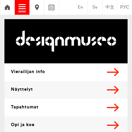
En
Sv
中文
РУС
O
p
e
n
c
o
n
t
e
n
t
Vierailijan info
Näyttelyt
Tapahtumat
Opi ja koe